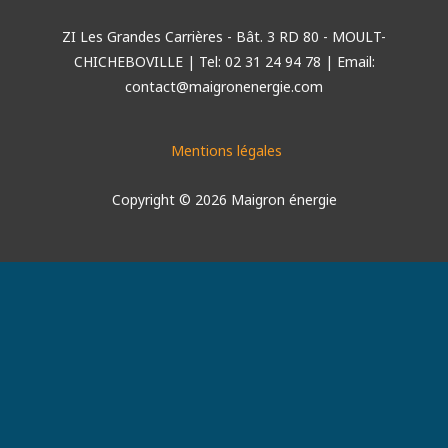
e
t
k
b
a
e
ZI Les Grandes Carrières - Bât. 3 RD 80 - MOULT-
o
g
d
CHICHEBOVILLE | Tel: 02 31 24 94 78 | Email:
o
r
i
contact@maigronenergie.com
k
a
n
m
Mentions légales
Copyright © 2026 Maigron énergie