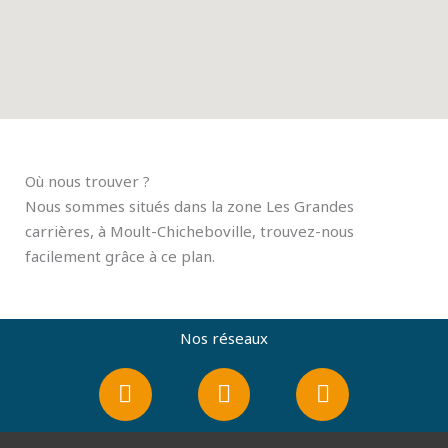
Où nous trouver ?
Nous sommes situés dans la zone Les Grandes
carrières, à Moult-Chicheboville, trouvez-nous
facilement grâce à ce plan.
Nos réseaux
F
I
L
a
n
i
c
s
n